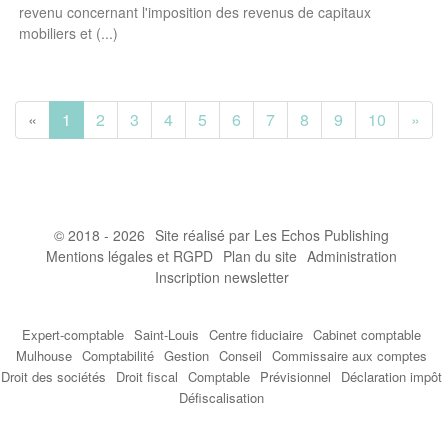
revenu concernant l'imposition des revenus de capitaux
mobiliers et (...)
«
1
2
3
4
5
6
7
8
9
10
»
© 2018 - 2026
Site réalisé par Les Echos Publishing
Mentions légales et RGPD
Plan du site
Administration
Inscription newsletter
Expert-comptable
Saint-Louis
Centre fiduciaire
Cabinet comptable
Mulhouse
Comptabilité
Gestion
Conseil
Commissaire aux comptes
Droit des sociétés
Droit fiscal
Comptable
Prévisionnel
Déclaration impôt
Défiscalisation