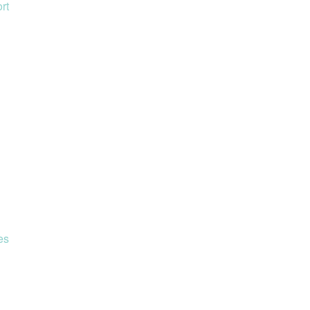
rt
es