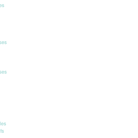
es
ses
ses
les
fs