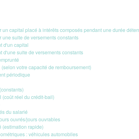
r un capital placé à intérêts composés pendant une durée déte
r une suite de versements constants
 d'un capital
 d'une suite de versements constants
 emprunté
e (selon votre capacité de remboursement)
nt périodique
(constants)
 (coût réel du crédit-bail)
e
s du salarié
urs ouvrés/jours ouvrables
é (estimation rapide)
ilométriques : véhicules automobiles