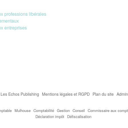
ux professions libérales
nementaux
ux entreprises
r Les Echos Publishing
Mentions légales et RGPD
Plan du site
Admini
mptable
Mulhouse
Comptabilité
Gestion
Conseil
Commissaire aux comp
Déclaration impôt
Défiscalisation