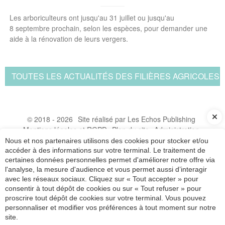
Les arboriculteurs ont jusqu'au 31 juillet ou jusqu'au
8 septembre prochain, selon les espèces, pour demander une
aide à la rénovation de leurs vergers.
TOUTES LES ACTUALITÉS DES FILIÈRES AGRICOLES
© 2018 - 2026
Site réalisé par Les Echos Publishing
Mentions légales et RGPD
Plan du site
Administration
Inscription newsletter
Nous et nos partenaires utilisons des cookies pour stocker et/ou
accéder à des informations sur votre terminal. Le traitement de
certaines données personnelles permet d'améliorer notre offre via
Expert-comptable
Saint-Louis
Centre fiduciaire
Cabinet comptable
l'analyse, la mesure d'audience et vous permet aussi d’interagir
Mulhouse
Comptabilité
Gestion
Conseil
Commissaire aux comptes
avec les réseaux sociaux. Cliquez sur « Tout accepter » pour
consentir à tout dépôt de cookies ou sur « Tout refuser » pour
Droit des sociétés
Droit fiscal
Comptable
Prévisionnel
Déclaration impôt
proscrire tout dépôt de cookies sur votre terminal. Vous pouvez
Défiscalisation
personnaliser et modifier vos préférences à tout moment sur notre
site.