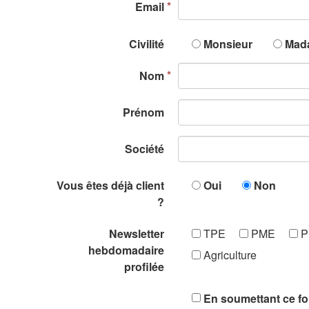
Email
Civilité
Monsieur
Mad
Nom
Prénom
Société
Vous êtes déjà client
Oui
Non
?
Newsletter
TPE
PME
Pr
hebdomadaire
Agriculture
profilée
En soumettant ce for